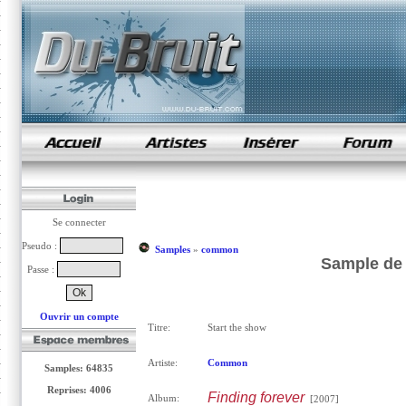
samples de rap
Se connecter
Pseudo :
Samples
»
common
Sample de
Passe :
Ouvrir un compte
Titre:
Start the show
Artiste:
Common
Samples: 64835
Reprises: 4006
Finding forever
Album:
[2007]