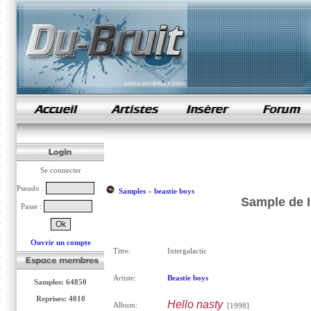
samples de rap
Se connecter
Pseudo :
Samples
»
beastie boys
Sample de I
Passe :
Ouvrir un compte
Titre:
Intergalactic
Artiste:
Beastie boys
Samples: 64850
Reprises: 4010
Hello nasty
Album:
[1998]