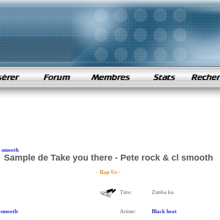
l smooth
Sample de Take you there - Pete rock & cl smooth
- Rap Us -
Titre:
Zimba ku
 smooth
Artiste:
Black heat