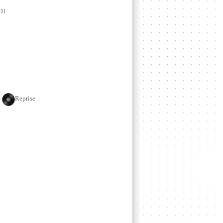
5]
e
Reprise