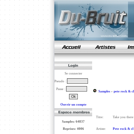
samples de rap
Se connecter
Pseudo :
Passe :
Samples
»
pete rock & c
Ouvrir un compte
Titre:
Take you there
Samples: 64837
Reprises: 4006
Artiste:
Pete rock & cl