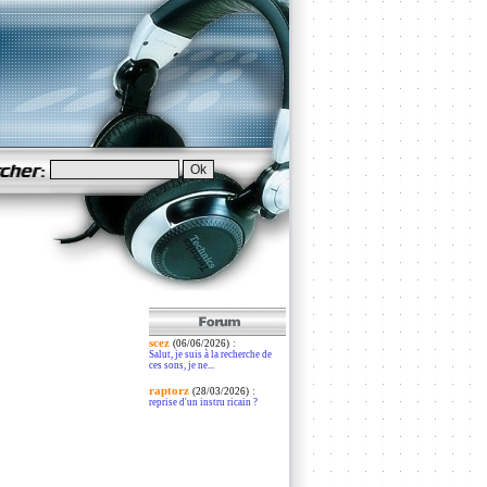
scez
:
(06/06/2026)
Salut, je suis à la recherche de
ces sons, je ne...
raptorz
:
(28/03/2026)
reprise d'un instru ricain ?