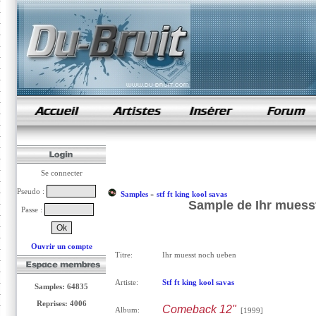
samples de rap
Se connecter
Pseudo :
Samples
»
stf ft king kool savas
Sample de Ihr muesst
Passe :
Ouvrir un compte
Titre:
Ihr muesst noch ueben
Artiste:
Stf ft king kool savas
Samples: 64835
Reprises: 4006
Comeback 12"
Album:
[1999]