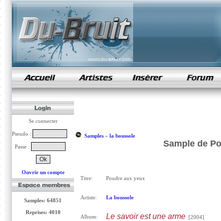
samples de rap
Se connecter
Pseudo :
Samples
»
la boussole
Sample de Po
Passe :
Ouvrir un compte
Titre:
Poudre aux yeux
Artiste:
La boussole
Samples: 64851
Reprises: 4010
Le savoir est une arme
Album:
[2004]