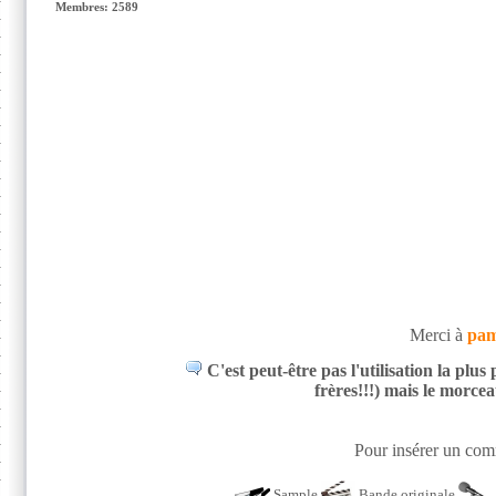
Membres: 2589
Merci à
pa
C'est peut-être pas l'utilisation la plu
frères!!!) mais le morce
Pour insérer un comm
Sample
Bande originale