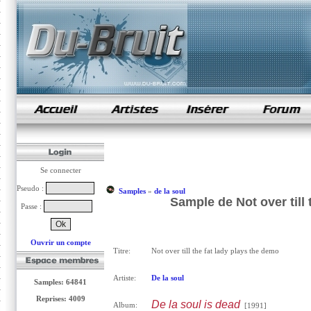
samples de rap
Se connecter
Pseudo :
Samples
»
de la soul
Sample de Not over till 
Passe :
Ouvrir un compte
Titre:
Not over till the fat lady plays the demo
Artiste:
De la soul
Samples: 64841
Reprises: 4009
De la soul is dead
Album:
[1991]