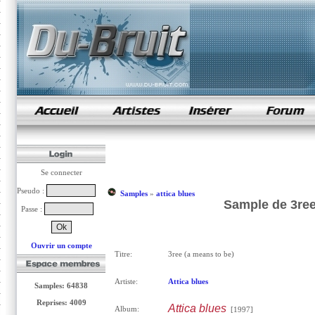
samples de rap
Se connecter
Pseudo :
Samples
»
attica blues
Sample de 3ree 
Passe :
Ouvrir un compte
Titre:
3ree (a means to be)
Artiste:
Attica blues
Samples: 64838
Reprises: 4009
Attica blues
Album:
[1997]