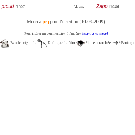
 proud
Zapp
Album:
[1990]
[1980]
Merci à
pej
pour l'insertion (10-09-2009).
Pour insérer un commentaire, il faut être
inscrit et connecté
.
Bande originale
Dialogue de film
Phase scratchée
Bruitag