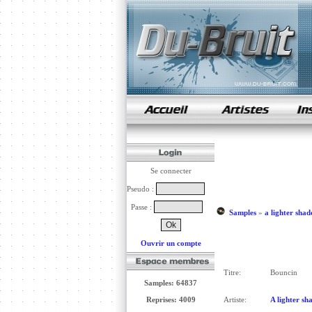
samples de rap
Se connecter
Pseudo :
Passe :
Samples
»
a lighter sha
Ouvrir un compte
Titre:
Bouncin
Samples: 64837
Reprises: 4009
Artiste:
A lighter sh