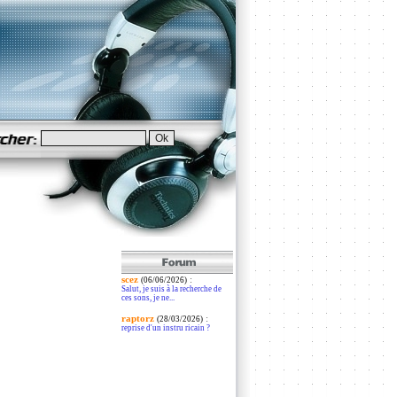
scez
:
(06/06/2026)
Salut, je suis à la recherche de
ces sons, je ne...
raptorz
:
(28/03/2026)
reprise d'un instru ricain ?