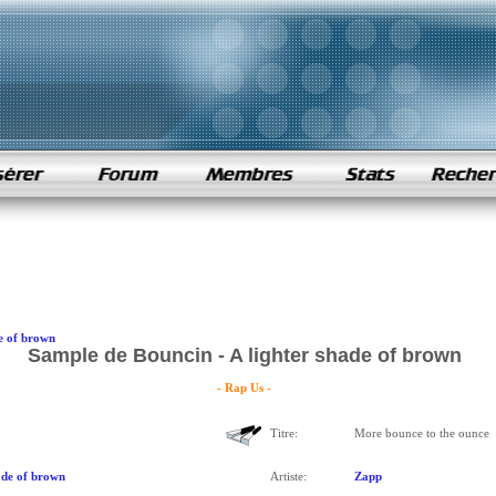
de of brown
Sample de Bouncin - A lighter shade of brown
- Rap Us -
Titre:
More bounce to the ounce
ade of brown
Artiste:
Zapp