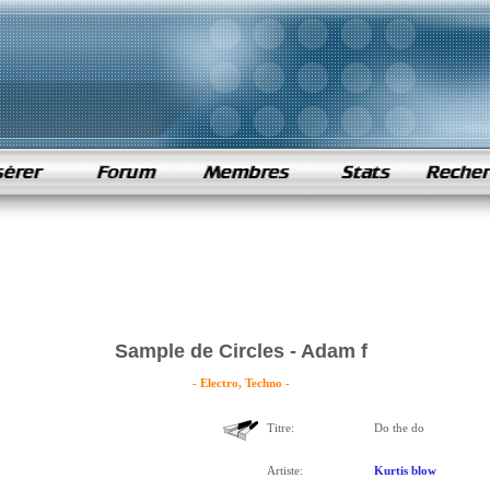
Sample de Circles - Adam f
- Electro, Techno -
Titre:
Do the do
Artiste:
Kurtis blow