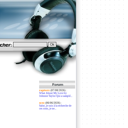
raptorz
:
(07/08/2026)
What About My Love by
Johnnie Taylor Qui a samplé...
scez
:
(06/06/2026)
Salut, je suis à la recherche de
ces sons, je ne...