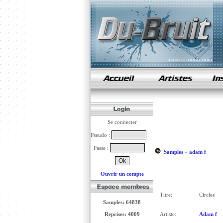
samples de rap
Se connecter
Pseudo :
Passe :
Samples
»
adam f
Ouvrir un compte
Titre:
Circles
Samples: 64838
Reprises: 4009
Artiste:
Adam f