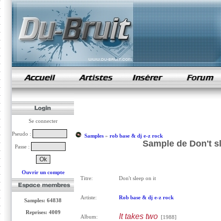
samples de rap
Se connecter
Pseudo :
Samples
»
rob base & dj e-z rock
Sample de Don't sl
Passe :
Ouvrir un compte
Titre:
Don't sleep on it
Artiste:
Rob base & dj e-z rock
Samples: 64838
Reprises: 4009
It takes two
Album:
[1988]