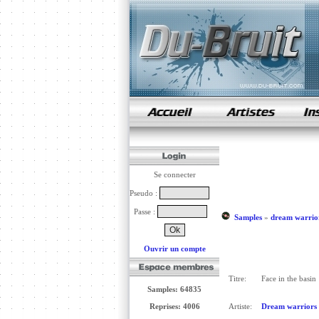
samples de rap
Se connecter
Pseudo :
Passe :
Samples
»
dream warrio
Ouvrir un compte
Titre:
Face in the basin
Samples: 64835
Reprises: 4006
Artiste:
Dream warriors