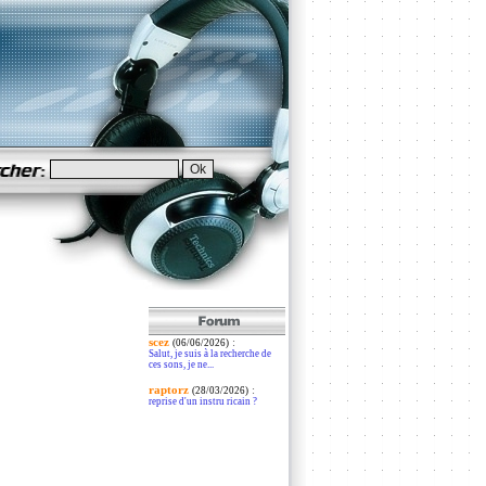
scez
:
(06/06/2026)
Salut, je suis à la recherche de
ces sons, je ne...
raptorz
:
(28/03/2026)
reprise d'un instru ricain ?