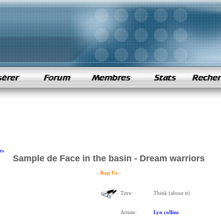
rs
Sample de Face in the basin - Dream warriors
- Rap Us -
Titre:
Think (about it)
Artiste:
Lyn collins