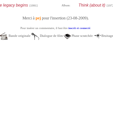
e legacy begins
Think (about it)
Album:
[1991]
[197
Merci à
pej
pour l'insertion (23-08-2009).
Pour insérer un commentaire, il faut être
inscrit et connecté
.
Bande originale
Dialogue de film
Phase scratchée
Bruitag