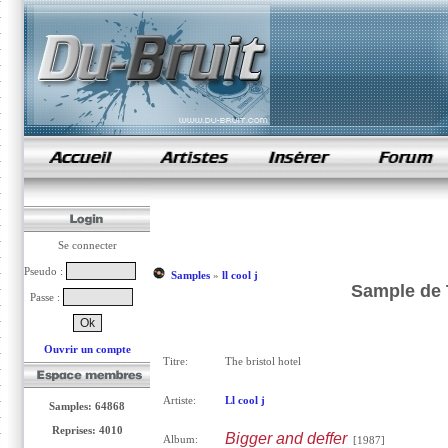
samples de rap
Se connecter
Pseudo :
Samples
»
ll cool j
Sample de T
Passe :
Ouvrir un compte
Titre:
The bristol hotel
Artiste:
Ll cool j
Samples: 64868
Reprises: 4010
Bigger and deffer
Album:
[1987]