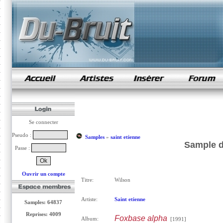
samples de rap
Se connecter
Pseudo :
Samples
»
saint etienne
Sample d
Passe :
Ouvrir un compte
Titre:
Wilson
Artiste:
Saint etienne
Samples: 64837
Reprises: 4009
Foxbase alpha
Album:
[1991]