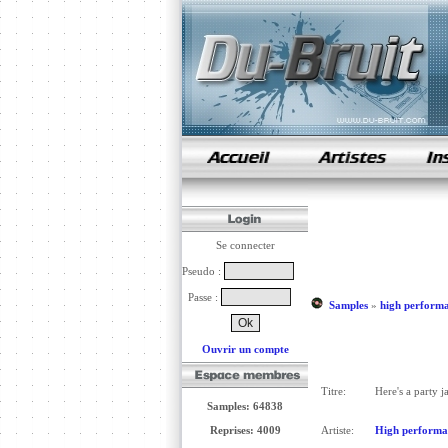
samples de rap
Se connecter
Pseudo :
Passe :
Samples
»
high perform
Ouvrir un compte
Titre:
Here's a party 
Samples: 64838
Reprises: 4009
Artiste:
High performa