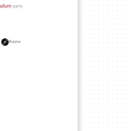
ladium
[1977]
e
Reprise