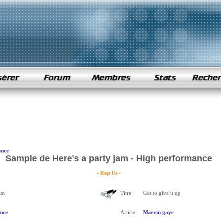
ance
Sample de Here's a party jam - High performance
- Rap Us -
jam
Titre:
Got to give it up
nce
Artiste:
Marvin gaye