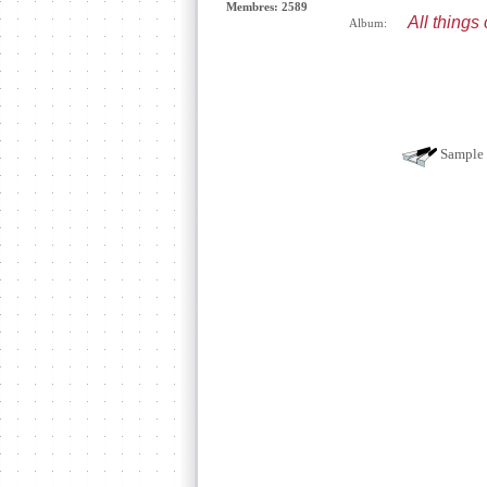
Membres: 2589
All things
Album:
Sample