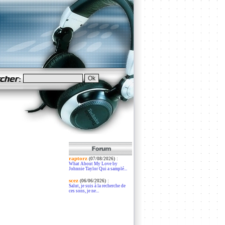
raptorz
:
(07/08/2026)
What About My Love by
Johnnie Taylor Qui a samplé...
scez
:
(06/06/2026)
Salut, je suis à la recherche de
ces sons, je ne...