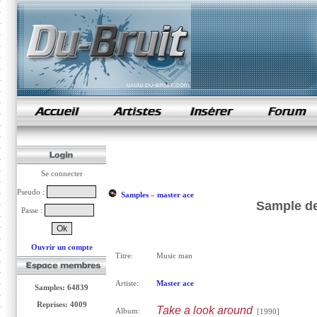
samples de rap
Se connecter
Pseudo :
Samples
»
master ace
Sample de
Passe :
Ouvrir un compte
Titre:
Music man
Artiste:
Master ace
Samples: 64839
Reprises: 4009
Take a look around
Album:
[1990]