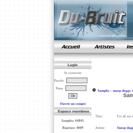
samples de rap
Se connecter
Pseudo :
Passe :
Samples
»
snoop doggy 
Sam
Ouvrir un compte
Titre:
For all my 
Samples: 64841
Reprises: 4009
Artiste:
Snoop dog