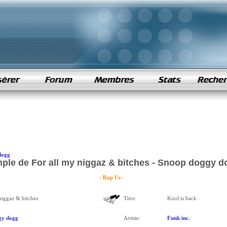
dogg
ple de For all my niggaz & bitches - Snoop doggy d
- Rap Us -
niggaz & bitches
Titre:
Kool is back
gy dogg
Artiste:
Funk inc.