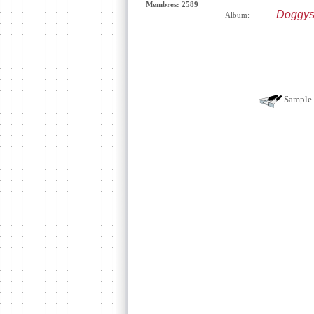
Membres: 2589
Doggys
Album:
Sample