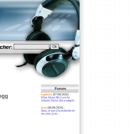
raptorz
:
ogg
(07/08/2026)
What About My Love by
Johnnie Taylor Qui a samplé...
scez
:
(06/06/2026)
Salut, je suis à la recherche de
ces sons, je ne...