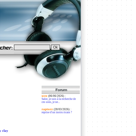
scez
:
(06/06/2026)
Salut, je suis à la recherche de
ces sons, je ne...
raptorz
:
(28/03/2026)
reprise d'un instru ricain ?
y clay