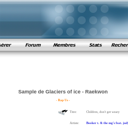
Sample de Glaciers of ice - Raekwon
- Rap Us -
Titre:
Children, don't get weary
Artiste:
Booker t. & the mg's feat. jud