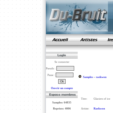
samples de rap
Se connecter
Pseudo :
Passe :
Samples
»
raekwon
Ouvrir un compte
Titre:
Glaciers of ice
Samples: 64835
Reprises: 4006
Artiste:
Raekwon