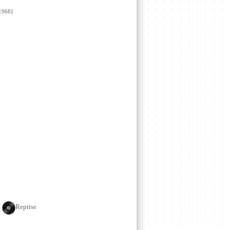
968]
e
Reprise