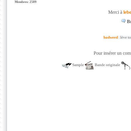
Membres: 2589
Merci à
leb
Br
badweed
:
lève t
Pour insérer un comm
Sample
Bande originale