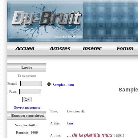
samples de rap
Se connecter
Pseudo :
Samples
»
iam
Sample 
Passe :
Ouvrir un compte
Titre:
Lève ton slip
Artiste:
Iam
Samples: 64835
Reprises: 4006
... de la planète mars
Album:
[1991]