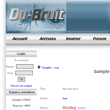
samples de rap
Se connecter
Pseudo :
Samples
»
iam
Sample 
Passe :
Ouvrir un compte
Titre:
Hip hop story
Artiste:
Iam
Samples: 64842
Reprises: 4009
Bootleg
Album:
[2003]