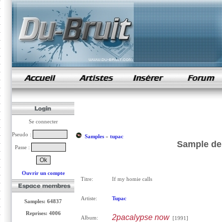
samples de rap
Se connecter
Pseudo :
Samples
»
tupac
Sample de 
Passe :
Ouvrir un compte
Titre:
If my homie calls
Artiste:
Tupac
Samples: 64837
Reprises: 4006
2pacalypse now
Album:
[1991]