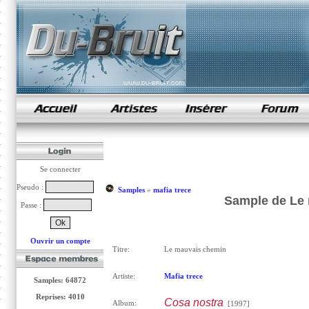
samples de rap
Se connecter
Pseudo :
Samples
»
mafia trece
Sample de Le 
Passe :
Ouvrir un compte
Titre:
Le mauvais chemin
Artiste:
Mafia trece
Samples: 64872
Reprises: 4010
Cosa nostra
Album:
[1997]