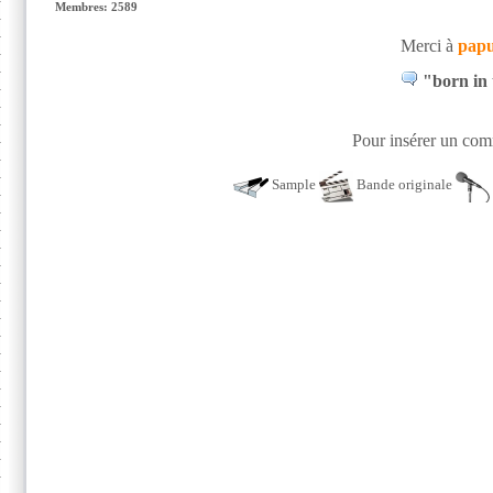
Membres: 2589
Merci à
pap
"born in 
Pour insérer un comm
Sample
Bande originale