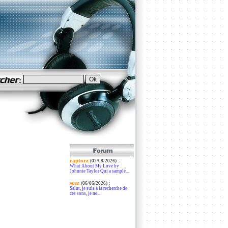
raptorz
:
(07/08/2026)
What About My Love by
Johnnie Taylor Qui a samplé...
scez
:
(06/06/2026)
Salut, je suis à la recherche de
ces sons, je ne...