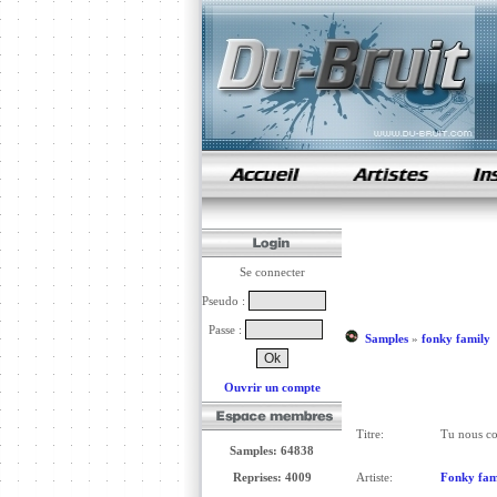
samples de rap
Se connecter
Pseudo :
Passe :
Samples
»
fonky family
Ouvrir un compte
Titre:
Tu nous co
Samples: 64838
Reprises: 4009
Artiste:
Fonky fam