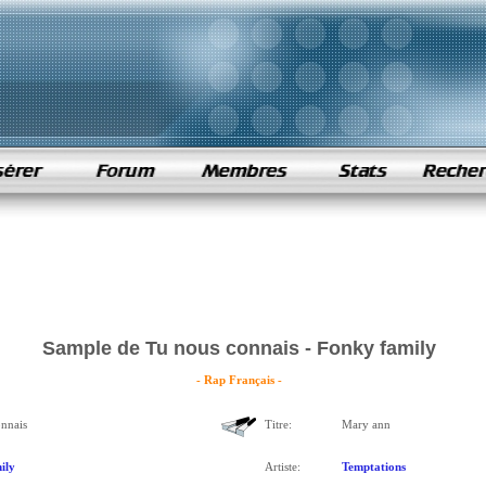
Sample de Tu nous connais - Fonky family
- Rap Français -
nnais
Titre:
Mary ann
ily
Artiste:
Temptations