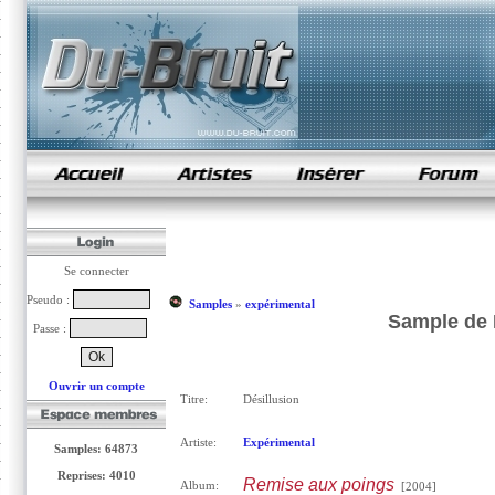
samples de rap
Se connecter
Pseudo :
Samples
»
expérimental
Sample de 
Passe :
Ouvrir un compte
Titre:
Désillusion
Artiste:
Expérimental
Samples: 64873
Reprises: 4010
Remise aux poings
Album:
[2004]