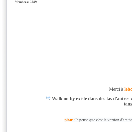
Membres: 2589
Merci à
leb
Walk on by existe dans des tas d'autres v
tang
piotr
:
Je pense que c'est la version d'areth