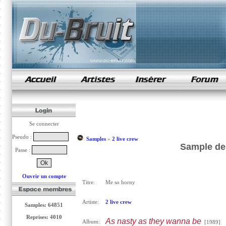
samples de rap
Se connecter
Pseudo :
Samples
»
2 live crew
Sample de 
Passe :
Ouvrir un compte
Titre:
Me so horny
Artiste:
2 live crew
Samples: 64851
Reprises: 4010
As nasty as they wanna be
Album:
[1989]