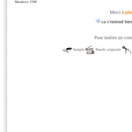
Membres: 2589
Merci à
jebr
ca s'entend bie
Pour insérer un comm
Sample
Bande originale