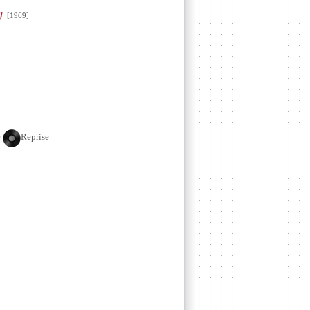
g
[1969]
e
Reprise