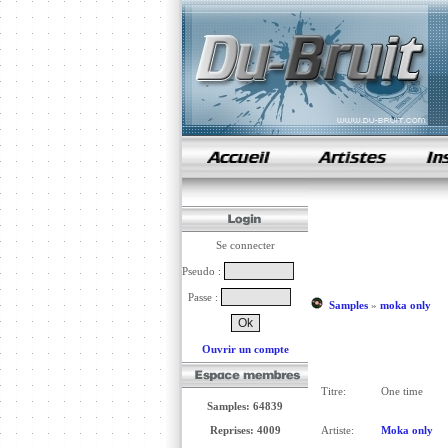
samples de rap
Se connecter
Pseudo :
Passe :
Samples
»
moka only
Ouvrir un compte
Titre:
One time
Samples: 64839
Reprises: 4009
Artiste:
Moka only