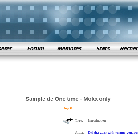
Sample de One time - Moka only
- Rap Us -
Titre:
Introduction
Artiste:
Bel-sha-zaar with tommy genapop