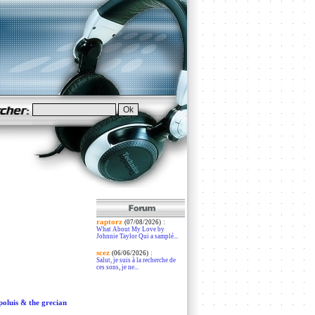
raptorz
:
(07/08/2026)
What About My Love by
Johnnie Taylor Qui a samplé...
scez
:
(06/06/2026)
Salut, je suis à la recherche de
ces sons, je ne...
oluis & the grecian