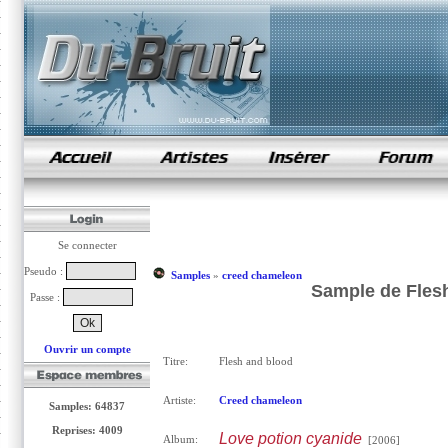
samples de rap
Se connecter
Pseudo :
Samples
»
creed chameleon
Sample de Fles
Passe :
Ouvrir un compte
Titre:
Flesh and blood
Artiste:
Creed chameleon
Samples: 64837
Reprises: 4009
Love potion cyanide
Album:
[2006]