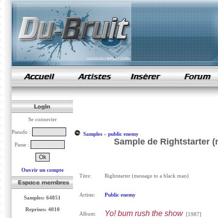
samples de rap
Se connecter
Pseudo :
Samples
»
public enemy
Sample de Rightstarter 
Passe :
Ouvrir un compte
Titre:
Rightstarter (message to a black man)
Artiste:
Public enemy
Samples: 64851
Reprises: 4010
Yo! bum rush the show
Album:
[1987]