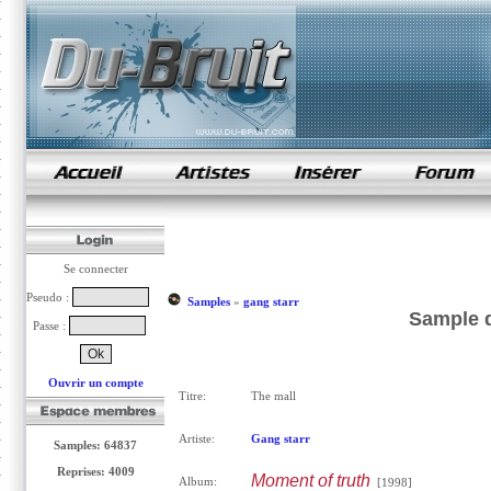
samples de rap
Se connecter
Pseudo :
Samples
»
gang starr
Sample d
Passe :
Ouvrir un compte
Titre:
The mall
Artiste:
Gang starr
Samples: 64837
Reprises: 4009
Moment of truth
Album:
[1998]