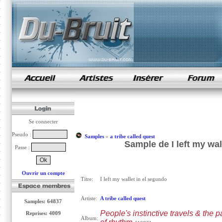
samples de rap
Se connecter
Pseudo :
Samples
»
a tribe called quest
Sample de I left my wal
Passe :
Ouvrir un compte
Titre:
I left my wallet in el segundo
Artiste:
A tribe called quest
Samples: 64837
People's instinctive travels & the p
Reprises: 4009
Album: