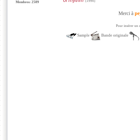
of rhythm
[1990]
Membres: 2589
Merci à
pe
Pour insérer un 
Sample
Bande originale