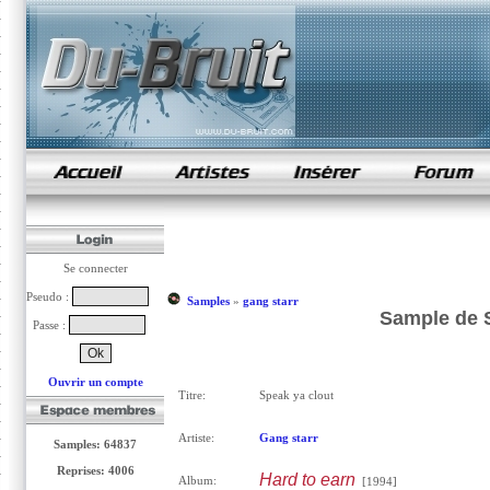
samples de rap
Se connecter
Pseudo :
Samples
»
gang starr
Sample de S
Passe :
Ouvrir un compte
Titre:
Speak ya clout
Artiste:
Gang starr
Samples: 64837
Reprises: 4006
Hard to earn
Album:
[1994]