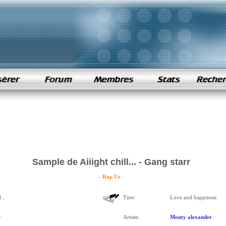
Sample de Aiiight chill... - Gang starr
- Rap Us -
...
Titre:
Love and happiness
r
Artiste:
Monty alexander