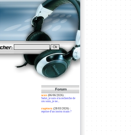
scez
:
(06/06/2026)
Salut, je suis à la recherche de
ces sons, je ne...
raptorz
:
(28/03/2026)
reprise d'un instru ricain ?