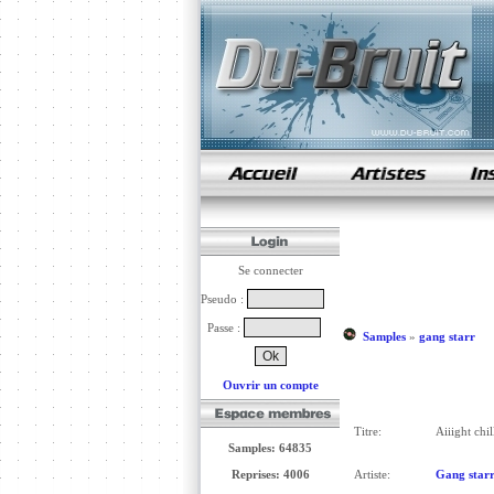
samples de rap
Se connecter
Pseudo :
Passe :
Samples
»
gang starr
Ouvrir un compte
Titre:
Aiiight chill
Samples: 64835
Reprises: 4006
Artiste:
Gang star