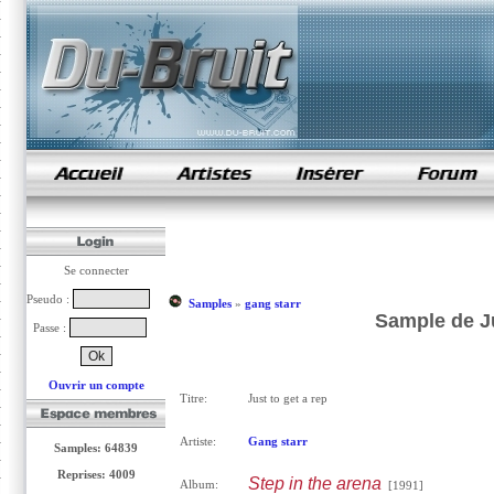
samples de rap
Se connecter
Pseudo :
Samples
»
gang starr
Sample de Ju
Passe :
Ouvrir un compte
Titre:
Just to get a rep
Artiste:
Gang starr
Samples: 64839
Reprises: 4009
Step in the arena
Album:
[1991]