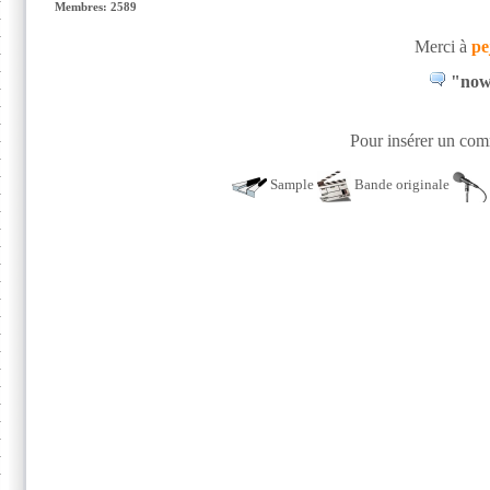
Membres: 2589
Merci à
pe
"now 
Pour insérer un comm
Sample
Bande originale