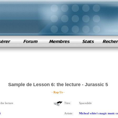
Sample de Lesson 6: the lecture - Jurassic 5
- Rap Us -
the lecture
Titre:
Spaceslide
5
Artiste:
Micheal white's magic music 