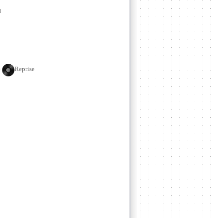
]
e
Reprise