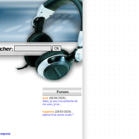
scez
:
(06/06/2026)
Salut, je suis à la recherche de
ces sons, je ne...
raptorz
:
(28/03/2026)
reprise d'un instru ricain ?
company