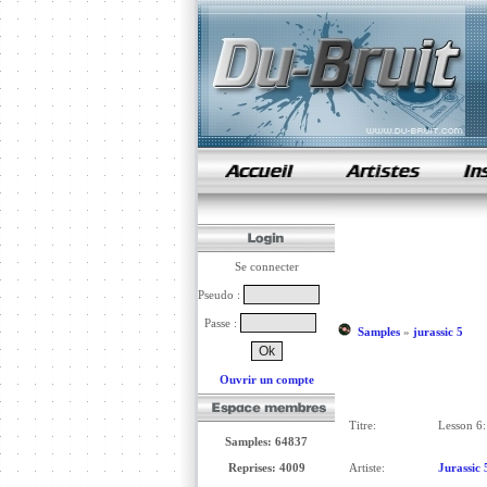
samples de rap
Se connecter
Pseudo :
Passe :
Samples
»
jurassic 5
Ouvrir un compte
Titre:
Lesson 6: 
Samples: 64837
Reprises: 4009
Artiste:
Jurassic 