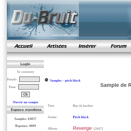
samples de rap
Se connecter
Pseudo :
Samples
»
pitch black
Sample de R
Passe :
Ouvrir un compte
Titre:
Rep da hardest
Artiste:
Pitch black
Samples: 64837
Reprises: 4009
Revenge
Album:
[2007]