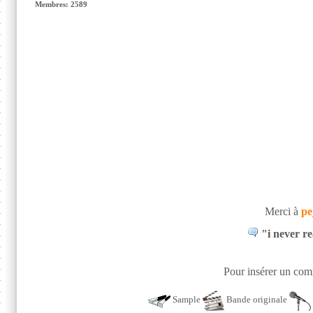
Membres: 2589
Merci à
pe
"i never re
Pour insérer un comm
Sample
Bande originale