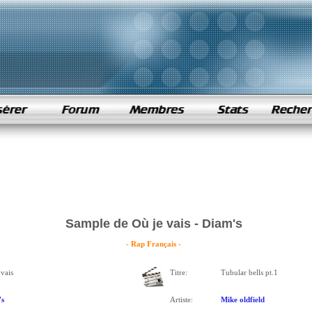
Sample de Où je vais - Diam's
- Rap Français -
 vais
Titre:
Tubular bells pt.1
s
Artiste:
Mike oldfield