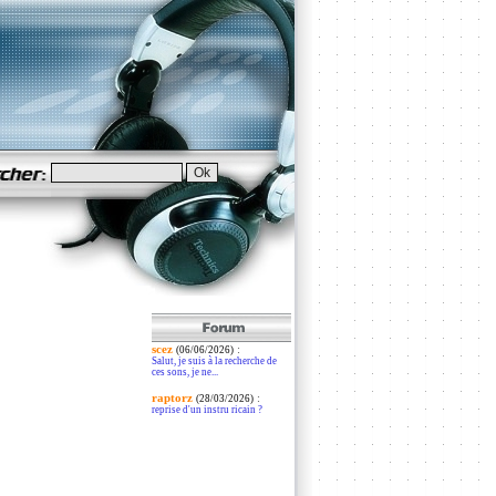
scez
:
(06/06/2026)
Salut, je suis à la recherche de
ces sons, je ne...
raptorz
:
(28/03/2026)
reprise d'un instru ricain ?