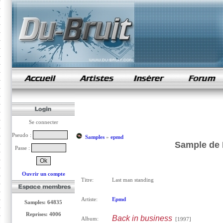
samples de rap
Se connecter
Pseudo :
Samples
»
epmd
Sample de 
Passe :
Ouvrir un compte
Titre:
Last man standing
Artiste:
Epmd
Samples: 64835
Reprises: 4006
Back in business
Album:
[1997]