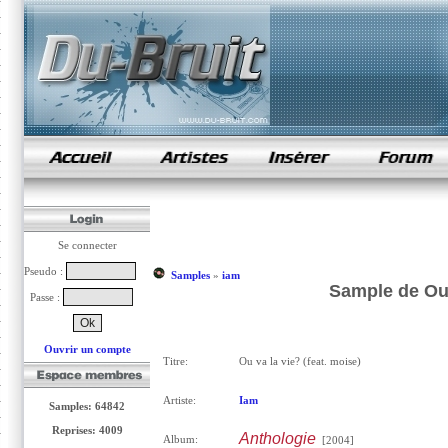
samples de rap
Se connecter
Pseudo :
Samples
»
iam
Sample de Ou v
Passe :
Ouvrir un compte
Titre:
Ou va la vie? (feat. moise)
Artiste:
Iam
Samples: 64842
Reprises: 4009
Anthologie
Album:
[2004]