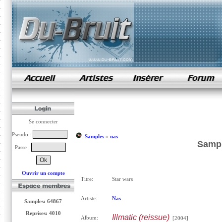
samples de rap
Se connecter
Pseudo :
Samples
»
nas
Sampl
Passe :
Ouvrir un compte
Titre:
Star wars
Artiste:
Nas
Samples: 64867
Reprises: 4010
Illmatic (reissue)
Album:
[2004]