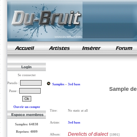
samples de rap
Se connecter
Pseudo :
Samples
»
3rd bass
Sample de 
Passe :
Ouvrir un compte
Titre:
No static at all
Artiste:
3rd bass
Samples: 64838
Reprises: 4009
Derelicts of dialect
Album:
[1991]