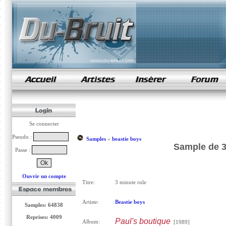
samples de rap
Se connecter
Pseudo :
Samples
»
beastie boys
Sample de 3
Passe :
Ouvrir un compte
Titre:
3 minute rule
Artiste:
Beastie boys
Samples: 64838
Reprises: 4009
Paul's boutique
Album:
[1989]