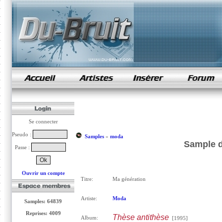
samples de rap
Se connecter
Pseudo :
Samples
»
moda
Sample d
Passe :
Ouvrir un compte
Titre:
Ma génération
Artiste:
Moda
Samples: 64839
Reprises: 4009
Thèse antithèse
Album:
[1995]