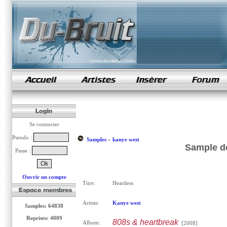
samples de rap
Se connecter
Pseudo :
Samples
»
kanye west
Sample de
Passe :
Ouvrir un compte
Titre:
Heartless
Artiste:
Kanye west
Samples: 64838
Reprises: 4009
808s & heartbreak
Album:
[2008]