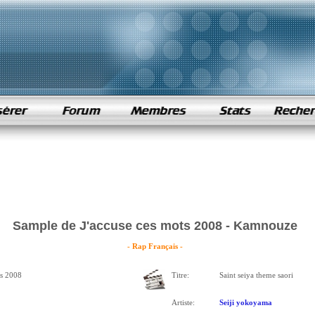
Sample de J'accuse ces mots 2008 - Kamnouze
- Rap Français -
ts 2008
Titre:
Saint seiya theme saori
Artiste:
Seiji yokoyama