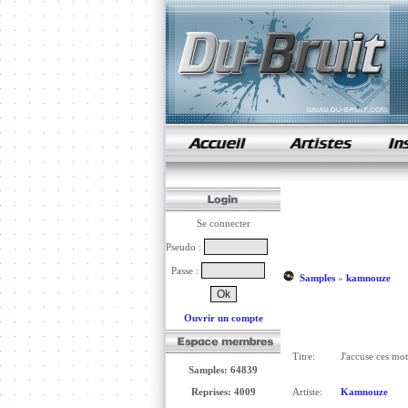
samples de rap
Se connecter
Pseudo :
Passe :
Samples
»
kamnouze
Ouvrir un compte
Titre:
J'accuse ces mo
Samples: 64839
Reprises: 4009
Artiste:
Kamnouze