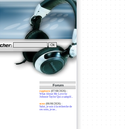
raptorz
:
(07/08/2026)
What About My Love by
Johnnie Taylor Qui a samplé...
scez
:
(06/06/2026)
Salut, je suis à la recherche de
ces sons, je ne...