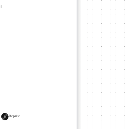
]
e
Reprise