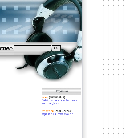
scez
:
(06/06/2026)
Salut, je suis à la recherche de
ces sons, je ne...
raptorz
:
(28/03/2026)
reprise d'un instru ricain ?