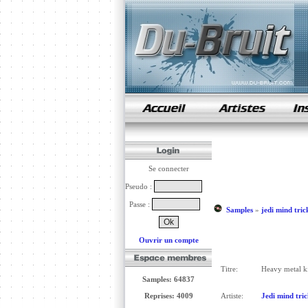
samples de rap
Se connecter
Pseudo :
Passe :
Samples
»
jedi mind tric
Ouvrir un compte
Titre:
Heavy metal k
Samples: 64837
Reprises: 4009
Artiste:
Jedi mind tric