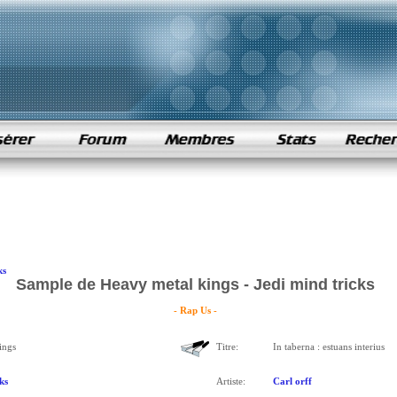
ks
Sample de Heavy metal kings - Jedi mind tricks
- Rap Us -
ings
Titre:
In taberna : estuans interius
ks
Artiste:
Carl orff