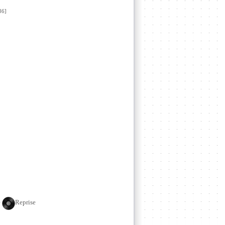
6]
e
Reprise