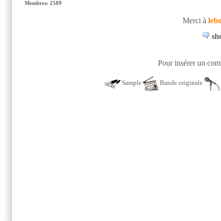
Membres: 2589
Merci à
leb
sho
Pour insérer un comm
Sample
Bande originale