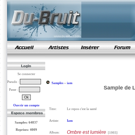
samples de rap
Se connecter
Pseudo :
Samples
»
iam
Sample de Le
Passe :
Ouvrir un compte
Titre:
Le repos c'est la santé
Artiste:
Iam
Samples: 64837
Reprises: 4009
Ombre est lumière
Album:
[1993]