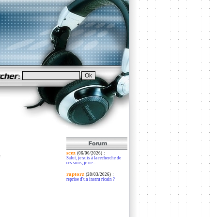
scez
:
e
(06/06/2026)
Salut, je suis à la recherche de
ces sons, je ne...
raptorz
:
(28/03/2026)
reprise d'un instru ricain ?