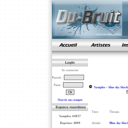
samples de rap
Se connecter
Pseudo :
Passe :
Samples
»
blue sky blac
Ouvrir un compte
Titre:
Threats
Samples: 64837
Reprises: 4009
Artiste:
Blue sky blac