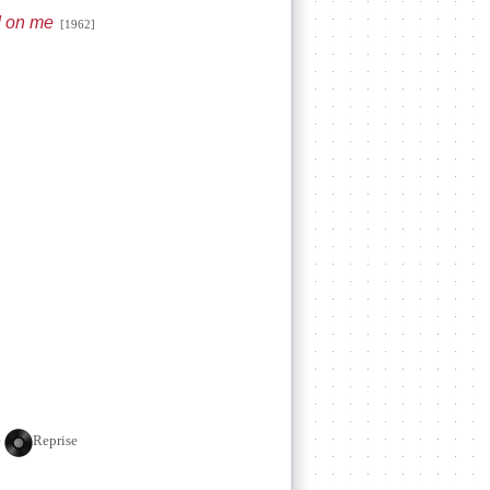
d on me
[1962]
e
Reprise