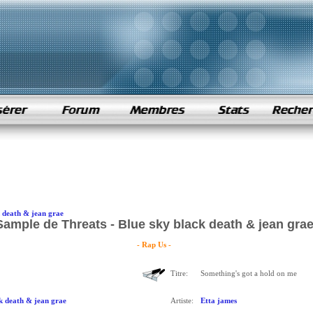
k death & jean grae
Sample de Threats - Blue sky black death & jean gra
- Rap Us -
Titre:
Something's got a hold on me
k death & jean grae
Artiste:
Etta james