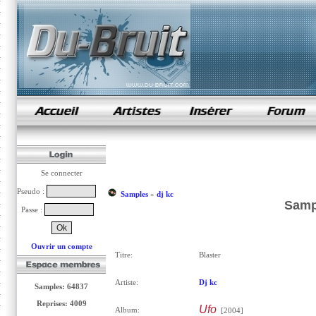
samples de rap
Se connecter
Pseudo :
Samples
»
dj kc
Sampl
Passe :
Ouvrir un compte
Titre:
Blaster
Artiste:
Dj kc
Samples: 64837
Reprises: 4009
Ufo
Album:
[2004]