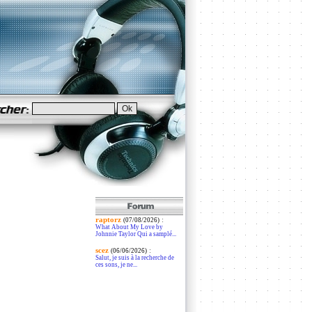
raptorz
:
(07/08/2026)
What About My Love by
Johnnie Taylor Qui a samplé...
scez
:
(06/06/2026)
Salut, je suis à la recherche de
ces sons, je ne...