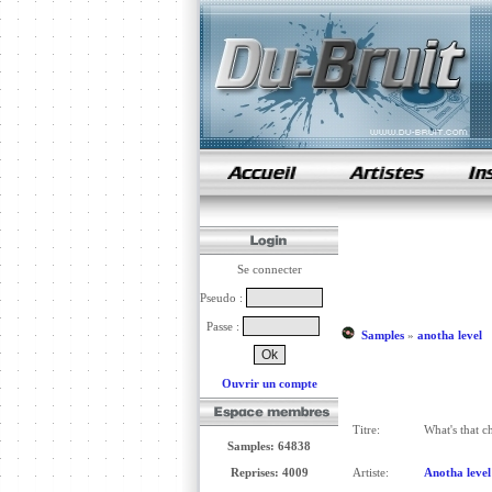
samples de rap
Se connecter
Pseudo :
Passe :
Samples
»
anotha level
Ouvrir un compte
Titre:
What's that c
Samples: 64838
Reprises: 4009
Artiste:
Anotha level