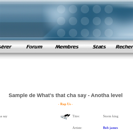
Sample de What's that cha say - Anotha level
- Rap Us -
ha say
Titre:
Storm king
Artiste:
Bob james