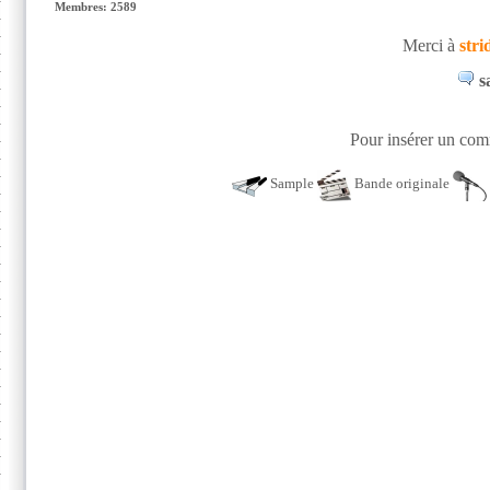
Membres: 2589
Merci à
stri
s
Pour insérer un comm
Sample
Bande originale