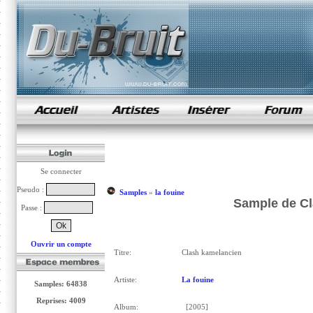
samples de rap
Se connecter
Pseudo :
Samples
»
la fouine
Sample de Cl
Passe :
Ouvrir un compte
Titre:
Clash kamelancien
Artiste:
La fouine
Samples: 64838
Reprises: 4009
Album:
[2005]