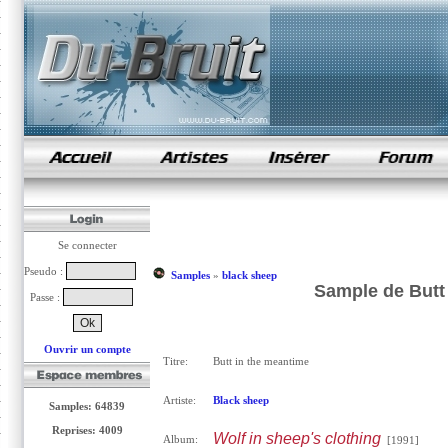
samples de rap
Se connecter
Pseudo :
Samples
»
black sheep
Sample de Butt 
Passe :
Ouvrir un compte
Titre:
Butt in the meantime
Artiste:
Black sheep
Samples: 64839
Reprises: 4009
Wolf in sheep's clothing
Album:
[1991]